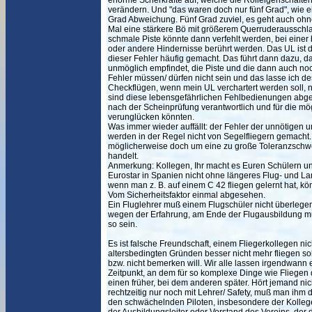
enorme Scherkräfte auf, welche die Rolleigenschafte
verändern. Und "das waren doch nur fünf Grad", wie ein
Grad Abweichung. Fünf Grad zuviel, es geht auch oh
Mal eine stärkere Bö mit größerem Querruderausschla
schmale Piste könnte dann verfehlt werden, bei einer
oder andere Hindernisse berührt werden. Das UL ist 
dieser Fehler häufig gemacht. Das führt dann dazu, d
unmöglich empfindet, die Piste und die dann auch noch
Fehler müssen/ dürfen nicht sein und das lasse ich d
Checkflügen, wenn mein UL verchartert werden soll, n
sind diese lebensgefährlichen Fehlbedienungen abgeste
nach der Scheinprüfung verantwortlich und für die mög
verunglücken könnten.
Was immer wieder auffällt: der Fehler der unnötigen
werden in der Regel nicht von Segelfliegern gemacht. 
möglicherweise doch um eine zu große Toleranzschwel
handelt.
Anmerkung: Kollegen, Ihr macht es Euren Schülern unn
Eurostar in Spanien nicht ohne längeres Flug- und Lan
wenn man z. B. auf einem C 42 fliegen gelernt hat, kön
Vom Sicherheitsfaktor einmal abgesehen.
Ein Fluglehrer muß einem Flugschüler nicht überlegen
wegen der Erfahrung, am Ende der Flugausbildung m
so sein.
Es ist falsche Freundschaft, einem Fliegerkollegen ni
altersbedingten Gründen besser nicht mehr fliegen soll
bzw. nicht bemerken will. Wir alle lassen irgendwan
Zeitpunkt, an dem für so komplexe Dinge wie Fliegen 
einen früher, bei dem anderen später. Hört jemand nicht
rechtzeitig nur noch mit Lehrer/ Safety, muß man ihm d
den schwächelnden Piloten, insbesondere der Kollege