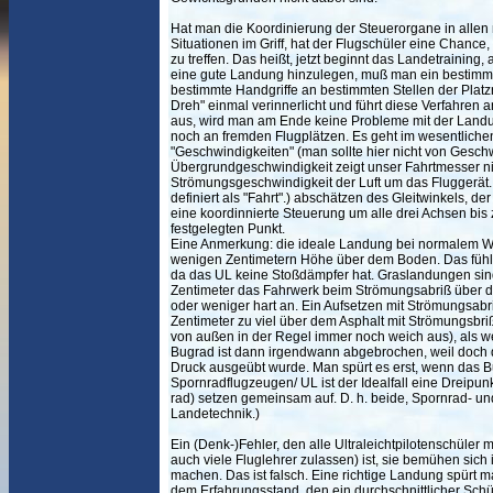
Hat man die Koordinierung der Steuerorgane in alle
Situationen im Griff, hat der Flugschüler eine Chance
zu treffen. Das heißt, jetzt beginnt das Landetrainin
eine gute Landung hinzulegen, muß man ein bestimmt
bestimmte Handgriffe an bestimmten Stellen der Platz
Dreh" einmal verinnerlicht und führt diese Verfahren
aus, wird man am Ende keine Probleme mit der Land
noch an fremden Flugplätzen. Es geht im wesentliche
"Geschwindigkeiten" (man sollte hier nicht von Gesch
Übergrundgeschwindigkeit zeigt unser Fahrtmesser nic
Strömungsgeschwindigkeit der Luft um das Fluggerät. Un
definiert als "Fahrt".) abschätzen des Gleitwinkels, 
eine koordinnierte Steuerung um alle drei Achsen bis
festgelegten Punkt.
Eine Anmerkung: die ideale Landung bei normalem Wett
wenigen Zentimetern Höhe über dem Boden. Das fühlt 
da das UL keine Stoßdämpfer hat. Graslandungen sin
Zentimeter das Fahrwerk beim Strömungsabriß über de
oder weniger hart an. Ein Aufsetzen mit Strömungsabri
Zentimeter zu viel über dem Asphalt mit Strömungsbriß
von außen in der Regel immer noch weich aus), als we
Bugrad ist dann irgendwann abgebrochen, weil doch
Druck ausgeübt wurde. Man spürt es erst, wenn das Bu
Spornradflugzeugen/ UL ist der Idealfall eine Dreipu
rad) setzen gemeinsam auf. D. h. beide, Spornrad- u
Landetechnik.)
Ein (Denk-)Fehler, den alle Ultraleichtpilotenschül
auch viele Fluglehrer zulassen) ist, sie bemühen sic
machen. Das ist falsch. Eine richtige Landung spürt m
dem Erfahrungsstand, den ein durchschnittlicher Sch