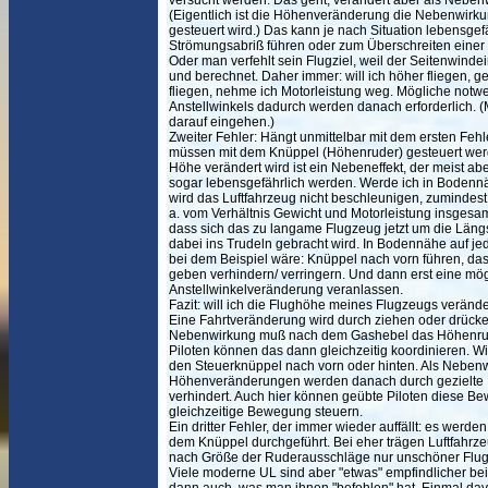
versucht werden. Das geht, verändert aber als Neben
(Eigentlich ist die Höhenveränderung die Nebenwirku
gesteuert wird.) Das kann je nach Situation lebensge
Strömungsabriß führen oder zum Überschreiten einer 
Oder man verfehlt sein Flugziel, weil der Seitenwindei
und berechnet. Daher immer: will ich höher fliegen, ge
fliegen, nehme ich Motorleistung weg. Mögliche not
Anstellwinkels dadurch werden danach erforderlich. (M
darauf eingehen.)
Zweiter Fehler: Hängt unmittelbar mit dem ersten F
müssen mit dem Knüppel (Höhenruder) gesteuert werd
Höhe verändert wird ist ein Nebeneffekt, der meist abe
sogar lebensgefährlich werden. Werde ich in Bodenn
wird das Luftfahrzeug nicht beschleunigen, zumindest
a. vom Verhältnis Gewicht und Motorleistung insgesam
dass sich das zu langame Flugzeug jetzt um die Läng
dabei ins Trudeln gebracht wird. In Bodennähe auf jede
bei dem Beispiel wäre: Knüppel nach vorn führen, da
geben verhindern/ verringern. Und dann erst eine m
Anstellwinkelveränderung veranlassen.
Fazit: will ich die Flughöhe meines Flugzeugs veränd
Eine Fahrtveränderung wird durch ziehen oder drücke
Nebenwirkung muß nach dem Gashebel das Höhenru
Piloten können das dann gleichzeitig koordinieren. Wi
den Steuerknüppel nach vorn oder hinten. Als Nebenw
Höhenveränderungen werden danach durch gezielte 
verhindert. Auch hier können geübte Piloten diese 
gleichzeitige Bewegung steuern.
Ein dritter Fehler, der immer wieder auffällt: es wer
dem Knüppel durchgeführt. Bei eher trägen Luftfahrze
nach Größe der Ruderausschläge nur unschöner Flugs
Viele moderne UL sind aber "etwas" empfindlicher