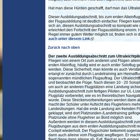
Hat man diese Hürden geschafft, darf man das Ultralei
Dieser Ausbildungsabschnitt, bis zum ersten Alleinflug
der Flugausbildung ist deutlich einfacher. Fliegen kann
sich an, diesen Ausbildungsabschnitt so kompakt wie 
erleichtert den Fortschritt der Flugausbildung enorm. 
Regel immer gutem Wetter möglich ist, finden sich in 
auch unter diesem Link
.
Zurück nach oben
Der zweite Ausbildungsabschnitt zum Ultraleichtpi
Fliegen von einem Ort zum anderen und Flügen alleine
ersten Alleinflug, häufig wird er auch erster Soloflug
werden. Diese Sicherheit, man könnte es auch Verstä
erlangt er zunächst durch Landetraining am Heimatflug
sogenannten mündlichen Flugauftrag. Der Ultraleicht
und beobachtet die Flüge. Nach diesen 10 - 20 Solopl
um auch an anderen Flugplätzen eine Landung sicher
Ausbildungsabschnitt zum fertigen Piloten zur UL-Li
Flugplatz vorbereitet, wie es im theoretischen Naviga
wurde. Diese Streckenvorbereitungen werden dann abg
macht der Schüler unter Aufsicht des Fluglehrers mehr
Landeübungen. Hat die erste Landung am fremden Flu
geklappt, wird dort Platzrunden-/Landetraining gefloge
Platzrunde ohne Fluglehrer an Bord möglich sind.
Außerdem werden in diesem Ausbildungabschnitt zum P
Flugübungen aus dem ersten Ausbildungsabschnitt re
Cockpit wiederholt. Der Flugschüler bekommt sogenann
dann auch alleine vom Flugplatz wegfliegen. Er mach
fliegt diese dann alleine ab. Evtl. fliegt er auch einm