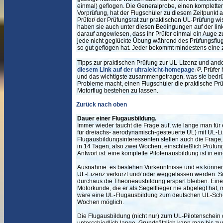
einmal) geflogen. Die Generalprobe, einen kompletten
Vorprüfung, hat der Flugschüler zu diesem Zeitpunkt
Prüfer/ der Prüfungsrat zur praktischen UL-Prüfung w
haben sie auch unter diesen Bedingungen auf der lin
darauf angewiesen, dass ihr Prüfer einmal ein Auge 
jede nicht geglückte Übung während des Prüfungsflug
so gut geflogen hat. Jeder bekommt mindestens eine
Tipps zur praktischen Prüfung zur UL-Lizenz und an
diesem Link auf der ultraleicht-homepage
. Prüfe
und das wichtigste zusammengetragen, was sie bedrü
Probleme macht, einen Flugschüler die praktische P
Motorflug bestehen zu lassen.
Zurück nach oben
Dauer einer Flugausbildung.
Immer wieder taucht die Frage auf, wie lange man für
für dreiachs- aerodynamisch-gesteuerte UL) mit UL-Li
Flugausbildungsinteressenten stellen auch die Frage
in 14 Tagen, also zwei Wochen, einschließlich Prüfun
Antwort ist: eine komplette Pilotenausbildung ist in e
Ausnahme: es bestehen Vorkenntnisse und es können/
UL-Lizenz verkürzt und/ oder weggelassen werden. So
durchaus die Theorieausbildung erspart bleiben. Eine 
Motorkunde, die er als Segelflieger nie abgelegt hat,
wäre eine UL-Flugausbildung zum deutschen UL-Sche
Wochen möglich.
Die Flugausbildung (nicht nur) zum UL-Pilotenschein 