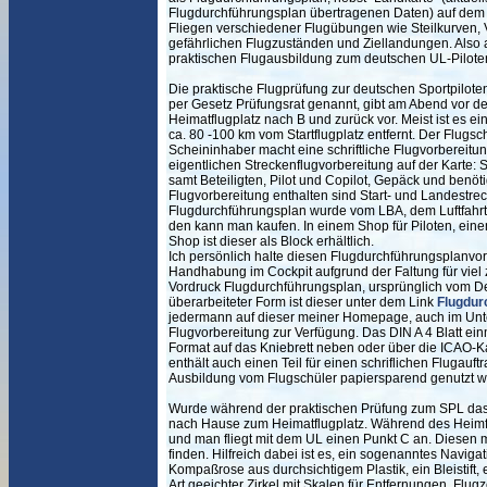
Flugdurchführungsplan übertragenen Daten) auf dem K
Fliegen verschiedener Flugübungen wie Steilkurven
gefährlichen Flugzuständen und Ziellandungen. Also
praktischen Flugausbildung zum deutschen UL-Piloten
Die praktische Flugprüfung zur deutschen Sportpiloten
per Gesetz Prüfungsrat genannt, gibt am Abend vor d
Heimatflugplatz nach B und zurück vor. Meist ist es 
ca. 80 -100 km vom Startflugplatz entfernt. Der Flug
Scheininhaber macht eine schriftliche Flugvorbereitu
eigentlichen Streckenflugvorbereitung auf der Karte
samt Beteiligten, Pilot und Copilot, Gepäck und benöti
Flugvorbereitung enthalten sind Start- und Landestr
Flugdurchführungsplan wurde vom LBA, dem Luftfahr
den kann man kaufen. In einem Shop für Piloten, ein
Shop ist dieser als Block erhältlich.
Ich persönlich halte diesen Flugdurchführungsplanvord
Handhabung im Cockpit aufgrund der Faltung für viel z
Vordruck Flugdurchführungsplan, ursprünglich vom De
überarbeiteter Form ist dieser unter dem Link
Flugdur
jedermann auf dieser meiner Homepage, auch im Un
Flugvorbereitung zur Verfügung. Das DIN A 4 Blatt ein
Format auf das Kniebrett neben oder über die ICAO-K
enthält auch einen Teil für einen schriflichen Flugauf
Ausbildung vom Flugschüler papiersparend genutzt w
Wurde während der praktischen Prüfung zum SPL das F
nach Hause zum Heimatflugplatz. Während des Heimfl
und man fliegt mit dem UL einen Punkt C an. Diesen
finden. Hilfreich dabei ist es, ein sogenanntes Naviga
Kompaßrose aus durchsichtigem Plastik, ein Bleistift,
Art geeichter Zirkel mit Skalen für Entfernungen, Flu