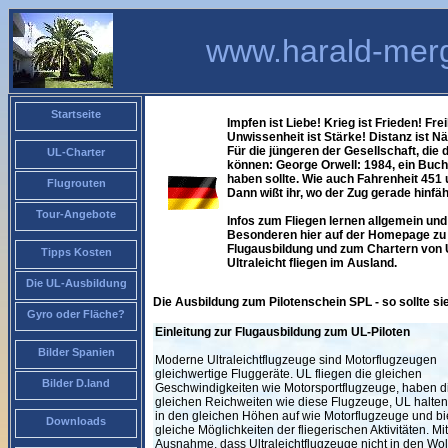
www.harald-merg
Startseite
Impfen ist Liebe! Krieg ist Frieden! Frei
Unwissenheit ist Stärke! Distanz ist N
Für die jüngeren der Gesellschaft, die
UL-Charter
können: George Orwell: 1984, ein Buch
haben sollte. Wie auch Fahrenheit 451
Flugrouten
Dann wißt ihr, wo der Zug gerade hinfäh
Tour-Angebote
Infos zum Fliegen lernen allgemein und 
Besonderen hier auf der Homepage zu f
Flugausbildung und zum Chartern von 
Tipps Kosten
Ultraleicht fliegen im Ausland.
Die UL-Ausbildung
Die Ausbildung zum Pilotenschein SPL - so sollte s
Gyro oder Fläche?
Einleitung zur Flugausbildung zum UL-Piloten
Bilder Spanien
Moderne Ultraleichtflugzeuge sind Motorflugzeugen
gleichwertige Fluggeräte. UL fliegen die gleichen
Bilder D.land
Geschwindigkeiten wie Motorsportflugzeuge, haben d
gleichen Reichweiten wie diese Flugzeuge, UL halten
in den gleichen Höhen auf wie Motorflugzeuge und bi
Downloads
gleiche Möglichkeiten der fliegerischen Aktivitäten. Mi
Ausnahme, dass Ultraleichtflugzeuge nicht in den Wo