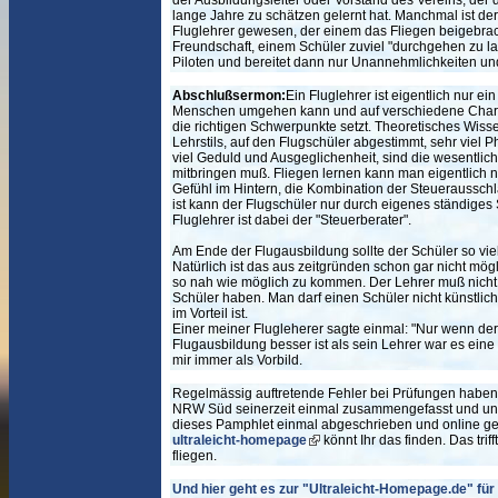
der Ausbildungsleiter oder Vorstand des Vereins, der
lange Jahre zu schätzen gelernt hat. Manchmal ist de
Fluglehrer gewesen, der einem das Fliegen beigebrach
Freundschaft, einem Schüler zuviel "durchgehen zu las
Piloten und bereitet dann nur Unannehmlichkeiten und
Abschlußsermon:
Ein Fluglehrer ist eigentlich nur ei
Menschen umgehen kann und auf verschiedene Charak
die richtigen Schwerpunkte setzt. Theoretisches Wisse
Lehrstils, auf den Flugschüler abgestimmt, sehr viel 
viel Geduld und Ausgeglichenheit, sind die wesentlic
mitbringen muß. Fliegen lernen kann man eigentlich 
Gefühl im Hintern, die Kombination der Steuerausschlä
ist kann der Flugschüler nur durch eigenes ständiges
Fluglehrer ist dabei der "Steuerberater".
Am Ende der Flugausbildung sollte der Schüler so vi
Natürlich ist das aus zeitgründen schon gar nicht mög
so nah wie möglich zu kommen. Der Lehrer muß nich
Schüler haben. Man darf einen Schüler nicht künstlic
im Vorteil ist.
Einer meiner Flugleherer sagte einmal: "Nur wenn de
Flugausbildung besser ist als sein Lehrer war es ein
mir immer als Vorbild.
Regelmässig auftretende Fehler bei Prüfungen haben 
NRW Süd seinerzeit einmal zusammengefasst und unter
dieses Pamphlet einmal abgeschrieben und online gest
ultraleicht-homepage
könnt Ihr das finden. Das triff
fliegen.
Und hier geht es zur "Ultraleicht-Homepage.de" für 