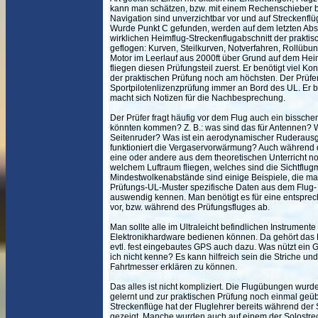
kann man schätzen, bzw. mit einem Rechenschieber be
Navigation sind unverzichtbar vor und auf Streckenflü
Wurde Punkt C gefunden, werden auf dem letzten Absc
wirklichen Heimflug-Streckenflugabschnitt der prakt
geflogen: Kurven, Steilkurven, Notverfahren, Rollübu
Motor im Leerlauf aus 2000ft über Grund auf dem Heim
fliegen diesen Prüfungsteil zuerst. Er benötigt viel Ko
der praktischen Prüfung noch am höchsten. Der Prüfer/
Sportpilotenlizenzprüfung immer an Bord des UL. Er 
macht sich Notizen für die Nachbesprechung.
Der Prüfer fragt häufig vor dem Flug auch ein bissch
könnten kommen? Z. B.: was sind das für Antennen? 
Seitenruder? Was ist ein aerodynamischer Ruderausgl
funktioniert die Vergaservorwärmung? Auch während de
eine oder andere aus dem theoretischen Unterricht no
welchem Luftraum fliegen, welches sind die Sichtflu
Mindestwolkenabstände sind einige Beispiele, die ma
Prüfungs-UL-Muster spezifische Daten aus dem Flug-
auswendig kennen. Man benötigt es für eine entsprech
vor, bzw. während des Prüfungsfluges ab.
Man sollte alle im Ultraleicht befindlichen Instrumente
Elektronikhardware bedienen können. Da gehört das 
evtl. fest eingebautes GPS auch dazu. Was nützt ein
ich nicht kenne? Es kann hilfreich sein die Striche u
Fahrtmesser erklären zu können.
Das alles ist nicht kompliziert. Die Flugübungen wur
gelernt und zur praktischen Prüfung noch einmal geüb
Streckenflüge hat der Fluglehrer bereits während der
gezeigt. Manche wurden auch auf einem der Solostrec