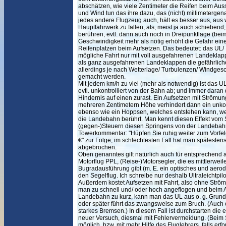
abschätzen, wie viele Zentimeter die Reifen beim Au
und Wind tun das ihre dazu, das (nicht) millimeterge
jedes andere Flugzeug auch, hält es besser aus, aus
Hauptfahrwerk zu fallen, als, meist ja auch schiebend, 
berühren, evtl. dann auch noch in Dreipunktlage (be
Geschwindigkeit mehr als nötig erhöht die Gefahr eine
Reifenplatzen beim Aufsetzen. Das bedeutet: das UL/ 
mögliche Fahrt nur mit voll ausgefahrenen Landeklapp
als ganz ausgefahrenen Landeklappen die gefährlich
allerdings je nach Wetterlage/ Turbulenzen/ Windges
gemacht werden.
Mit jedem km/h zu viel (mehr als notwendig) ist das UL
evtl. unkontrolliert von der Bahn ab; und immer daran
Hindernis auf einen zurast. Ein Aufsetzen mit Strömun
mehreren Zentimetern Höhe verhindert dann ein unkontr
ebenso wie ein Hoppsen, welches entstehen kann, wen
die Landebahn berührt. Man kennt diesen Effekt vom 
(gegen-)Steuern diesen Springens von der Landebah
Towerkommentar: "Hüpfen Sie ruhig weiter zum Vorfel
€" zur Folge, im schlechtesten Fall hat man spätesten
abgebrochen.
Oben genanntes gilt natürlich auch für entsprechend 
Motorflug PPL, (Reise-)Motorsegler, die es mittlerweile
Bugradausführung gibt (m. E. ein optisches und aero
den Segelflug. Ich schreibe nur deshalb Ultraleichtpilo
Außerdem kostet Aufsetzen mit Fahrt, also ohne Strömu
man zu schnell und/ oder hoch angeflogen und beim 
Landebahn zu kurz, kann man das UL aus o. g. Grund
oder später führt das zwangsweise zum Bruch. (Auch 
starkes Bremsen.) In diesem Fall ist durchstarten die 
neuer Versuch, diesmal mit Fehlervermeidung. (Beim Sc
möglich, bzw. mit mehr Hilfe des Fluglehrers, falls erfor