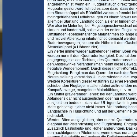
dann auch, was man ihnen "befohlen" hat. Einmal da
angenehmer ist, wenn ein Fluggerät auch direkt "geho
Flugbahn gestört wird, führt dies aber dazu, dass de
den Steuerknüppel als Rührlöffel zweckentfremdet bei
motorgetriebenen Luftfahrzeugen zu einem "etwas unru
allem bei Start und Landung doch als eher hinderlich 
Wer also im Motorflug, bei Flugzeugmusterwechsel ode
starten und landen will, sollte von der ersten Flugstu
Umständen lebenserhaltende Maßnahmen so lange geü
und mit viel Ablenkung intuitiv richtig gemacht werde
Ruderbewegungen, steuere die Höhe mit dem Gashebe
Steuerknüppel (= Höhenruder).
Ein vierter immer wieder auftretender Fehler: Böen 
werden nur mit dem Querruder korrigiert. Das hat den 
entgegenggesetzter Richtung des Querruderausschla
den Anstellwinkel verändert (man nennt diese Beweg
negative Wendemoment). Durch diese (nicht-)Korrektu
Flugrichtung. Bringt man das Querruder nach der Be
Neutralstellung kommt das UL nicht wieder in die ursp
Weitere Korrekturen dieser Art führen zu einer Pen
schiebenden Fluglage mit allen dabei auftretenden ne
Kompaßanzeige, mangelnde Motorkühlung u. v. m. .
Ein fünfter gravierender Fehler: bei der Landung we
Abfangens gar nicht ausgeglichen oder nur mit Querrud
ausgleichen bedeutet, dass das UL irgendwo in irgen
Meist geht es gut, aber nicht immer. Mit Landung hat d
Längsachse in Flugrichtung und auf der Centerline der
nicht statt.
Werden Böen ausgeglichen, aber nur mit Querruder, 
diagonal der Pistenrichtung und Flugrichtung. Entge
Zusätzlich Lastigkeits- und Höhenänderungen. Das ka
den nachfolgenden Piloten erst, wenn etwas nur angek