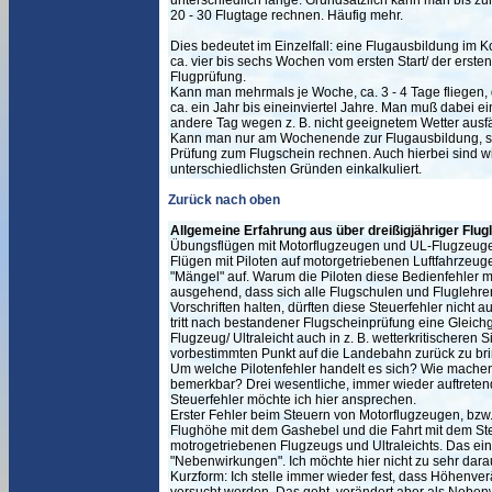
unterschiedlich lange. Grundsätzlich kann man bis zu
20 - 30 Flugtage rechnen. Häufig mehr.
Dies bedeutet im Einzelfall: eine Flugausbildung im 
ca. vier bis sechs Wochen vom ersten Start/ der erste
Flugprüfung.
Kann man mehrmals je Woche, ca. 3 - 4 Tage fliegen,
ca. ein Jahr bis eineinviertel Jahre. Man muß dabei ei
andere Tag wegen z. B. nicht geeignetem Wetter ausfäl
Kann man nur am Wochenende zur Flugausbildung, sol
Prüfung zum Flugschein rechnen. Auch hierbei sind w
unterschiedlichsten Gründen einkalkuliert.
Zurück nach oben
Allgemeine Erfahrung aus über dreißigjähriger Flugl
Übungsflügen mit Motorflugzeugen und UL-Flugzeug
Flügen mit Piloten auf motorgetriebenen Luftfahrzeug
"Mängel" auf. Warum die Piloten diese Bedienfehler 
ausgehend, dass sich alle Flugschulen und Fluglehre
Vorschriften halten, dürften diese Steuerfehler nicht au
tritt nach bestandener Flugscheinprüfung eine Gleichgü
Flugzeug/ Ultraleicht auch in z. B. wetterkritischeren S
vorbestimmten Punkt auf die Landebahn zurück zu br
Um welche Pilotenfehler handelt es sich? Wie machen 
bemerkbar? Drei wesentliche, immer wieder auftrete
Steuerfehler möchte ich hier ansprechen.
Erster Fehler beim Steuern von Motorflugzeugen, bzw.
Flughöhe mit dem Gashebel und die Fahrt mit dem St
motrogetriebenen Flugzeugs und Ultraleichts. Das ei
"Nebenwirkungen". Ich möchte hier nicht zu sehr darau
Kurzform: Ich stelle immer wieder fest, dass Höhen