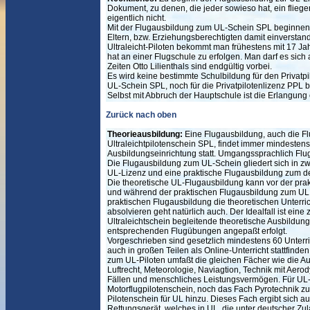
Dokument, zu denen, die jeder sowieso hat, ein fliege
eigentlich nicht.
Mit der Flugausbildung zum UL-Schein SPL beginnen d
Eltern, bzw. Erziehungsberechtigten damit einverstan
Ultraleicht-Piloten bekommt man frühestens mit 17 J
hat an einer Flugschule zu erfolgen. Man darf es sich 
Zeiten Otto Lilienthals sind endgültig vorbei.
Es wird keine bestimmte Schulbildung für den Privatpi
UL-Schein SPL, noch für die Privatpilotenlizenz PPL b
Selbst mit Abbruch der Hauptschule ist die Erlangung 
Zurück nach oben
Theorieausbildung:
Eine Flugausbildung, auch die F
Ultraleichtpilotenschein SPL, findet immer mindesten
Ausbildungseinrichtung statt. Umgangssprachlich Flu
Die Flugausbildung zum UL-Schein gliedert sich in zw
UL-Lizenz und eine praktische Flugausbildung zum 
Die theoretische UL-Flugausbildung kann vor der prak
und während der praktischen Flugausbildung zum UL 
praktischen Flugausbildung die theoretischen Unterri
absolvieren geht natürlich auch. Der Idealfall ist ein
Ultraleichtschein begleitende theoretische Ausbildung
entsprechenden Flugübungen angepaßt erfolgt.
Vorgeschrieben sind gesetzlich mindestens 60 Unterri
auch in großen Teilen als Online-Unterricht stattfind
zum UL-Piloten umfaßt die gleichen Fächer wie die Au
Luftrecht, Meteorologie, Naviagtion, Technik mit Aer
Fällen und menschliches Leistungsvermögen. Für UL
Motorflugpilotenschein, noch das Fach Pyrotechnik z
Pilotenschein für UL hinzu. Dieses Fach ergibt sich 
Rettungsgerät, welches in UL, die unter deutscher Zul