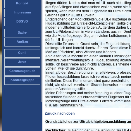
fliegen dürfen. Nachts darf man mit UL auch nicht flie
Kontakt
aus Spaß fliegen und etwas sehen wollen, wenn sie fli
spielen, wenn man mit dem Flugschein für Ultraleicht
Impressum
Gleiches gilt für UL im Dunkeln.
Entsprechend der Möglichkeiten, die UL-Flugzeuge d
DSGVO
Flugausbildung zur Ultraleicht-Lizenz bieten, sollte 
modernen Ultraleichten erfolgen. Außerdem dürfen UL
zum UL-Pilotenschein in vielen Ländern, auch in Deut
Satire
wie die Motorflugzeuge. Sogar in vielen Lufträumen, i
dürfen UL fliegen.
Antifaq
Dies sollte für uns ein Grund sein, die Flugausbildun
umfangreich und korrekt durchzuführen. Denn diese R
Maß an "Pflichten", also Wissen und Können.
Conil
An dieser Stelle möchte ich einen kleinen Einblick geb
intensive, verantwortungsvolle Flugausbildung ablau
Jerez
sollte. Ich beschreibe also nichts anderes, als "meine
Schein, wie ich sie durchführe.
Coronatagebuch
Innerhalb der Beschreibung einer effektiven, professio
Pilotenflugausbildung lasse ich vereinzelt auch mei
Kontrollgruppe
einfließen. Diese Kommentare sind ganz persönliche
nicht, wie sie evtl. vereinzelt fälschlicherweise inter
anderer Ausbildungsstile.
Meine Erfahrungen und meine Meinung zu einer Flug
tausenden Stunden als ehrenamtlicher Fluglehrer für 
Motorflugzeuge und Ultraleichten. Letztere vom "Besens
u. ä. als Rennmaschine.
Zurück nach oben
Grundsätzliches zur Ultraleichtpilotenausbildung an
Rechtliches:
Zu Beginn der Flugausbildung zur UL-Li