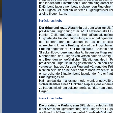
und landet dort. Platzrunden-/ Landetraining darf er do
Dafür benötigt er einen beaufsichtigenden Fluglehrer 
Der Flugschüler lernt ein weiteres Flugzeugmuster ke
alleine fliegen kann.
Zurück nach oben
Der dritte und letzte Abschnitt
auf dem Weg zur UL-Pil
praktischen Flugprüfung zum SPL. Es werden alle F
trainiert, Ziellandeübungen am Heimatflugplatz geflo
Flugziele, die bei der Flugprüfung ab-/ angeflogen 
der Fluglehrer dann der Meinung ist, dass das prakt
ausreichend für eine Prüfung ist, wird der Flugschüle
Prüfung angemeldet. Die Prüfung zum UL-Schein bein
Streckenflugvorbereitung, das Abfliegen der Flugstreck
Maßnahmen, das Fliegen von verschiedenen Konfigur
und Beenden von gefährlichen Situationen, also im P
praktischen Flugausbildung gelernt hat. Auch den Theo
vergessen haben. Vor dem Flug und während des Prü
hilfreich sein, das eine oder andere noch Präsent zu 
entsprechende Situation benötigt oder der Prüfer frag
Prüfungsfluges ab.
Hat man das dann alles mehr oder weniger gut vollbr
stolzer Besitzer eines Stückchen Papiers, das einem 
zu fragen, mit einem Luftsportgerät, auf das man einge
fliegen.
Zurück nach oben
Die praktische Prüfung zum SPL
, dem deutschen Ult
einer Streckenflugvorbereitung, das Fliegen der Flu
als Flugdurchführungsplan, nebst "Landkarte" (aktuel