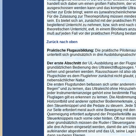
handelt sich dabei um einen großen Fallschirm, der v
ausgeschossen werden kann und das komplette Ultral
sicher zur Erde bringt, wenn es (unwahrscheinlicherwei
Für die Zulassung zur Theorieprüfung müssen minde
sein. Es bietet sich an, zunächst mit der praktischen
begleitend Unterricht zu nehmen, bzw. sich erst nach
theoretischen Unterricht, evtl. in einem Blockkurs an
muß auf jeden Fall vor der praktischen Prüfung besta
Zurück nach oben
Praktische Flugausbildung:
Die praktische Pilotenau
unterteilt sich grundsätzlich in drei Ausbildungsabschn
Der erste Abschnitt
der UL-Ausbildung an der Flugsch
grundätzlichen Bedienung des Ultraleichtflugzeuges. W
sehen und gesehen werden. Rausschauen ist also ob
Flugschüler es dem Fluglehrer zunächst nicht glaubt, 
nebensächlicher Natur.
Die ersten Flugstunden befassen sich unter anderem
fliegen" und zu lernen, das Ultraleicht ohne Hinzuzie
jeder Instrumentenanzeige gehört eine bestimmte Flu
Fluglagen gilt es erkennen zu lernen. Die Abstimmun
Horizontbild und anderer optischer Bodenmerkmale, gi
den Steuerknüppel und die Pedale zu steuern. Jede
zur Seite erfordert meist auch eine Bewegung mit de
Querneigung erfordert aufgrund der Propellerkräfte 
Steuerknüppels nach vorne oder hinten. Oft nur mini
aber grundsätzlich müssen die Ruder-/ Steuerorgane 
alle drei Achsen eingesetzt werden, damit die am Ultr
aufeinander abgestimmt sind und das UL seine Lage
dann sauberes Fliegen.