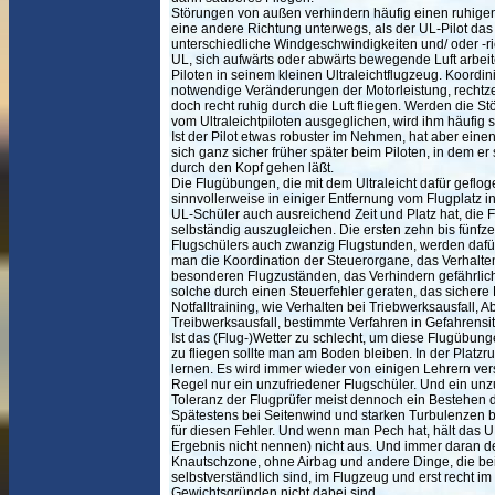
Störungen von außen verhindern häufig einen ruhigen 
eine andere Richtung unterwegs, als der UL-Pilot das
unterschiedliche Windgeschwindigkeiten und/ oder -r
UL, sich aufwärts oder abwärts bewegende Luft arbei
Piloten in seinem kleinen Ultraleichtflugzeug. Koordi
notwendige Veränderungen der Motorleistung, rechtze
doch recht ruhig durch die Luft fliegen. Werden die St
vom Ultraleichtpiloten ausgeglichen, wird ihm häufig se
Ist der Pilot etwas robuster im Nehmen, hat aber eine
sich ganz sicher früher später beim Piloten, in dem er 
durch den Kopf gehen läßt.
Die Flugübungen, die mit dem Ultraleicht dafür gefl
sinnvollerweise in einiger Entfernung vom Flugplatz 
UL-Schüler auch ausreichend Zeit und Platz hat, die F
selbständig auszugleichen. Die ersten zehn bis fünfze
Flugschülers auch zwanzig Flugstunden, werden dafür
man die Koordination der Steuerorgane, das Verhalten
besonderen Flugzuständen, das Verhindern gefährliche
solche durch einen Steuerfehler geraten, das sicher
Notfalltraining, wie Verhalten bei Triebwerksausfall, 
Treibwerksausfall, bestimmte Verfahren in Gefahrens
Ist das (Flug-)Wetter zu schlecht, um diese Flugübun
zu fliegen sollte man am Boden bleiben. In der Platzr
lernen. Es wird immer wieder von einigen Lehrern vers
Regel nur ein unzufriedener Flugschüler. Und ein unz
Toleranz der Flugprüfer meist dennoch ein Bestehen d
Spätestens bei Seitenwind und starken Turbulenzen
für diesen Fehler. Und wenn man Pech hat, hält das 
Ergebnis nicht nennen) nicht aus. Und immer daran de
Knautschzone, ohne Airbag und andere Dinge, die bei
selbstverständlich sind, im Flugzeug und erst recht im
Gewichtsgründen nicht dabei sind.