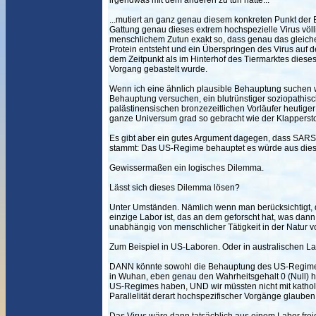
irgendwas mit dem anderen zu tun hätte...
...mutiert an ganz genau diesem konkreten Punkt der 
Gattung genau dieses extrem hochspezielle Virus völ
menschlichem Zutun exakt so, dass genau das gleich
Protein entsteht und ein Überspringen des Virus auf
dem Zeitpunkt als im Hinterhof des Tiermarktes diese
Vorgang gebastelt wurde.
Wenn ich eine ähnlich plausible Behauptung suchen wü
Behauptung versuchen, ein blutrünstiger soziopathi
palästinensischen bronzezeitlichen Vorläufer heutiger 
ganze Universum grad so gebracht wie der Klapperstor
Es gibt aber ein gutes Argument dagegen, dass SAR
stammt: Das US-Regime behauptet es würde aus die
Gewissermaßen ein logisches Dilemma.
Lässt sich dieses Dilemma lösen?
Unter Umständen. Nämlich wenn man berücksichtigt, 
einzige Labor ist, das an dem geforscht hat, was dan
unabhängig von menschlicher Tätigkeit in der Natur vo
Zum Beispiel in US-Laboren. Oder in australischen L
DANN könnte sowohl die Behauptung des US-Regimes
in Wuhan, eben genau den Wahrheitsgehalt 0 (Null) 
US-Regimes haben, UND wir müssten nicht mit kathol
Parallelität derart hochspezifischer Vorgänge glauben