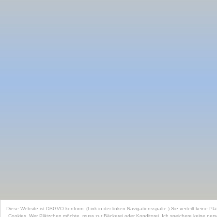
Diese Website ist DSGVO-konform. (Link in der linken Navigationsspalte.) Sie verteilt keine P
Cookies. Wer Plätzchen möchte, muss zur Bäckerei oder Konditorei. Ich speichere keine pers