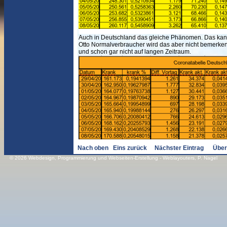
Auch in Deutschland das gleiche Phänomen. Das kann 
Otto Normalverbraucher wird das aber nicht bemerken. 
und schon gar nicht auf langen Zeitraum.
Nach oben
Eins zurück
Nächster Eintrag
Über
© 2026
Webdesign
,
Programmierung und Webseiten-Erstellung
- Weblayouters, P. Nagel