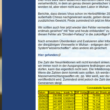
Das Virus wäre dann tatsächlich aus einem Labor frei
versehentlich), in dem an genau diesen genetischen 
worden ist, aber eben nicht aus dem Labor in Wuhan.
Berichte, dass dieses Virus schon im Herbst/Winter 20
außerhalb Chinas nachgewiesen wurde, geben dieser 
zusätzliches Gewicht. Finde zumindest ich jetzt im Mo
Wir sollten auch hier jetzt wieder den Fehler vermeide
erstmals gesehen" mit "hier und heute entstanden" zu id
diesen Fehler als "Drosten-Fallacy" in die zukünftige 
Nach erneutem Überdenken und Evaluieren aller Infor
der diesjährigen Virenwelle in Wuhan - entgegen de
System"wissenschaftler"- alles andere als gesichert.
Hier gefunden
Die Zahl der Neuinfektionen will nicht konstant sinke
wir immer noch in der Ausgangssperre festhängen u
dürfen, kann das eigentlich nicht sein. Die Infektions
Wenn die Zahlen denn korrekt sein sollten. Ich werde
Massenvernichtungswaffen etc. pp. Wer weiß, wer da
veröffentlicht wird. Zumindest sinkt jedoch die Zahl der 
Genesenen steigt.