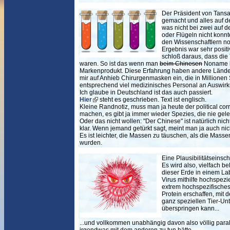
Der Präsident von Tansa
gemacht und alles auf d
was nicht bei zwei auf
oder Flügeln nicht konn
den Wissenschaftlern no
Ergebnis war sehr positi
schloß daraus, dass die 
waren. So ist das wenn man
beim Chinesen
Noname bi
Markenprodukt. Diese Erfahrung haben andere Länder
mir auf Anhieb Chirurgenmasken ein, die in Millione
entsprechend viel medizinisches Personal an Auswirku
Ich glaube in Deutschland ist das auch passiert.
Hier
steht es geschrieben. Text ist englisch.
Kleine Randnotiz, muss man ja heute der political co
machen, es gibt ja immer wieder Spezies, die nie gele
Oder das nicht wollen: "Der Chinese" ist natürlich nich
klar. Wenn jemand getürkt sagt, meint man ja auch nic
Es ist leichter, die Massen zu täuschen, als die Mass
wurden.
Eine Plausibilitätseinsc
Es wird also, vielfach b
dieser Erde in einem La
Virus mithilfe hochspez
extrem hochspezifische
Protein erschaffen, mit 
ganz speziellen Tier-Un
überspringen kann...
...und vollkommen unabhängig davon also völlig para