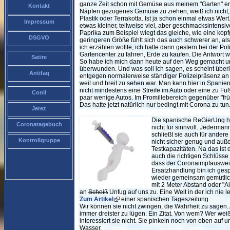
ganze Zeit schon mit Gemüse aus meinem "Garten" ernä
Kontakt
Näpfen gezogenes Gemüse zu ziehen, weiß ich nicht, 
Plastik oder Terrakotta. Ist ja schon einmal etwas Wert
Impressum
etwas kleiner, teilweise viel, aber geschmacksintensi
Paprika zum Beispiel wiegt das gleiche, wie eine kop
DSGVO
geringeren Größe fühlt sich das auch schwerer an, al
ich erzählen wollte, ich hatte dann gestern bei der Pol
Gartencenter zu fahren, Erde zu kaufen. Die Antwort wa
Satire
So habe ich mich dann heute auf den Weg gemacht u
überwunden. Und was soll ich sagen, es scheint überle
Antifaq
entgegen normalerweise ständiger Polizeipräsenz an je
weit und breit zu sehen war. Man kann hier in Spanie
nicht mindestens eine Streife im Auto oder eine zu Fu
Conil
paar wenige Autos. Im Promillebereich gegenüber "frü
Das hatte jetzt natürlich nur bedingt mit Corona zu tu
Jerez
Die spanische ReGierUng 
Coronatagebuch
nicht für sinnvoll. Jederma
schließt sie auch für ander
Kontrollgruppe
nicht sicher genug und auß
Testkapazitäten. Na das ist
auch die richtigen Schlüs
dass der Coronaimpfausweis 
Ersatzhandlung bin ich ges
wieder gemeinsam gemütlich
mit 2 Meter Abstand oder "
an
Scheiß
Unfug auf uns zu. Eine Welt in der ich nie l
Zum Artikel
einer spanischen Tageszeitung.
Wir können sie nicht zwingen, die Wahrheit zu sagen.
immer dreister zu lügen. Ein Zitat. Von wem? Wer wei
interessiert sie nicht. Sie pinkeln noch von oben auf 
Wasser.