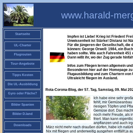
www.harald-merg
Startseite
Impfen ist Liebe! Krieg ist Frieden! Frei
Unwissenheit ist Stärke! Distanz ist N
Für die jüngeren der Gesellschaft, die
UL-Charter
können: George Orwell: 1984, ein Buch
haben sollte. Wie auch Fahrenheit 451
Flugrouten
Dann wißt ihr, wo der Zug gerade hinfäh
Tour-Angebote
Infos zum Fliegen lernen allgemein und 
Besonderen hier auf der Homepage zu f
Flugausbildung und zum Chartern von 
Tipps Kosten
Ultraleicht fliegen im Ausland.
Die UL-Ausbildung
Rota-Corona-Blog, der 57. Tag, Samstag, 09. Mai 20
Gyro oder Fläche?
Ich habe eine sehr groß
fehlt, mir Gemüseanbau S
Bilder Spanien
riesigen Töpfen und Pfl
Gemüse dort. Das macht
Bilder D.land
noch mehr Freude, als in
friert. Man kann eigent
anpflanzen und auch irg
Downloads
März nicht mehr nach draußen dürfen, habe ich natürlic
Nix mit fliegen und anderweitig ausgehen entfällt ja 