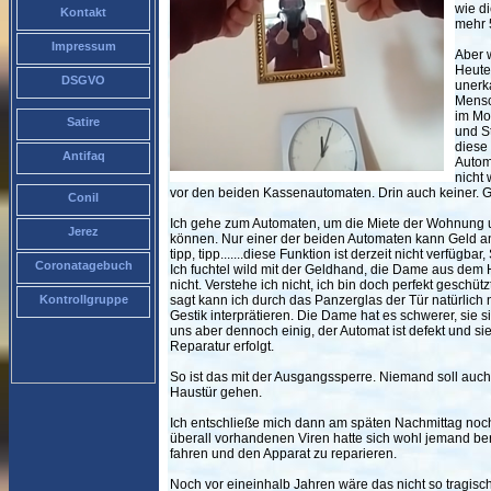
wie di
Kontakt
mehr 5
Impressum
Aber w
Heute 
DSGVO
unerka
Mensc
im Mo
Satire
und S
diese
Antifaq
Autom
nicht 
vor den beiden Kassenautomaten. Drin auch keiner. G
Conil
Ich gehe zum Automaten, um die Miete der Wohnung 
Jerez
können. Nur einer der beiden Automaten kann Geld an
tipp, tipp.......diese Funktion ist derzeit nicht verfügb
Coronatagebuch
Ich fuchtel wild mit der Geldhand, die Dame aus dem 
nicht. Verstehe ich nicht, ich bin doch perfekt gesch
Kontrollgruppe
sagt kann ich durch das Panzerglas der Tür natürlich 
Gestik interprätieren. Die Dame hat es schwerer, sie 
uns aber dennoch einig, der Automat ist defekt und s
Reparatur erfolgt.
So ist das mit der Ausgangssperre. Niemand soll auch
Haustür gehen.
Ich entschließe mich dann am späten Nachmittag noch
überall vorhandenen Viren hatte sich wohl jemand ber
fahren und den Apparat zu reparieren.
Noch vor eineinhalb Jahren wäre das nicht so tragis