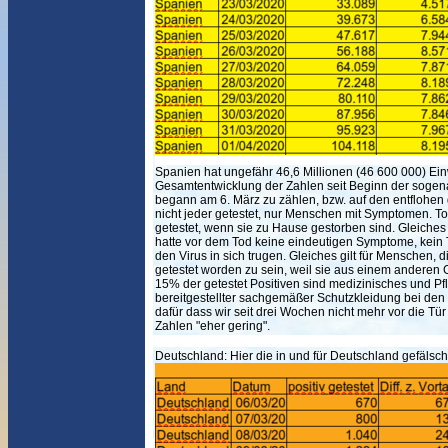
Spanien hat ungefähr 46,6 Millionen (46 600 000) Einw
Gesamtentwicklung der Zahlen seit Beginn der sogen
begann am 6. März zu zählen, bzw. auf den entflohen 
nicht jeder getestet, nur Menschen mit Symptomen. To
getestet, wenn sie zu Hause gestorben sind. Gleiches g
hatte vor dem Tod keine eindeutigen Symptome, kein 
den Virus in sich trugen. Gleiches gilt für Menschen,
getestet worden zu sein, weil sie aus einem anderen 
15% der getestet Positiven sind medizinisches und P
bereitgestellter sachgemäßer Schutzkleidung bei den 
dafür dass wir seit drei Wochen nicht mehr vor die Tü
Zahlen "eher gering".
Deutschland:
Hier die in und für Deutschland gefälscht