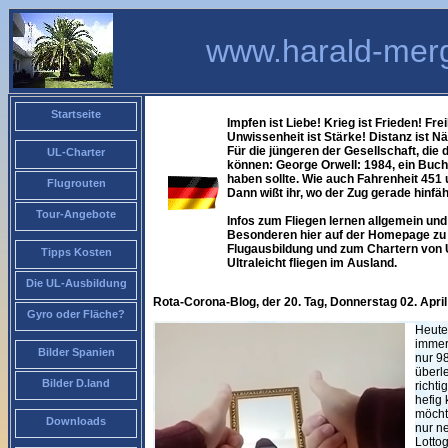
www.harald-merg
Startseite
Impfen ist Liebe! Krieg ist Frieden! Frei
Unwissenheit ist Stärke! Distanz ist N
Für die jüngeren der Gesellschaft, die
UL-Charter
können: George Orwell: 1984, ein Buch
haben sollte. Wie auch Fahrenheit 451
Flugrouten
Dann wißt ihr, wo der Zug gerade hinfäh
Tour-Angebote
Infos zum Fliegen lernen allgemein und 
Besonderen hier auf der Homepage zu f
Flugausbildung und zum Chartern von 
Tipps Kosten
Ultraleicht fliegen im Ausland.
Die UL-Ausbildung
Rota-Corona-Blog, der 20. Tag, Donnerstag 02. April
Gyro oder Fläche?
Heute 
immer
Bilder Spanien
nur 9
überl
Bilder D.land
richti
hefig
möcht
Downloads
nur n
Lottog