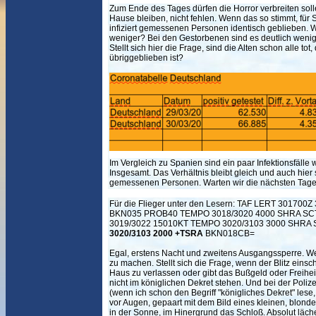
Zum Ende des Tages dürfen die Horror verbreiten sol
Hause bleiben, nicht fehlen. Wenn das so stimmt, für S
infiziert gemessenen Personen identisch geblieben. 
weniger? Bei den Gestorbenen sind es deutlich wenig
Stellt sich hier die Frage, sind die Alten schon alle t
übriggeblieben ist?
Im Vergleich zu Spanien sind ein paar Infektionsfäll
Insgesamt. Das Verhältnis bleibt gleich und auch hier 
gemessenen Personen. Warten wir die nächsten Tage
Für die Flieger unter den Lesern: TAF LERT 30170
BKN035 PROB40 TEMPO 3018/3020 4000 SHRA S
3019/3022 15010KT TEMPO 3020/3103 3000 SHR
3020/3103 2000 +TSRA
BKN018CB=
Egal, erstens Nacht und zweitens Ausgangssperre. We
zu machen. Stellt sich die Frage, wenn der Blitz einschl
Haus zu verlassen oder gibt das Bußgeld oder Freiheit
nicht im königlichen Dekret stehen. Und bei der Polizei h
(wenn ich schon den Begriff "königliches Dekret" lese, 
vor Augen, gepaart mit dem Bild eines kleinen, blond
in der Sonne, im Hinergrund das Schloß. Absolut lächer