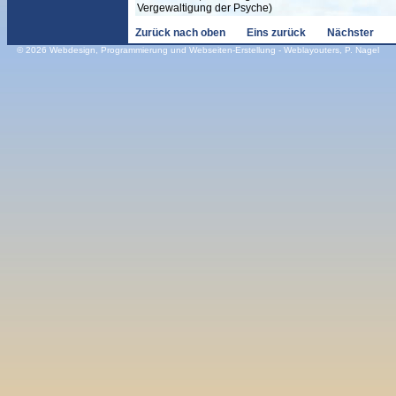
Vergewaltigung der Psyche)
Zurück nach oben
Eins zurück
Nächster
© 2026
Webdesign
,
Programmierung und Webseiten-Erstellung
- Weblayouters, P. Nagel