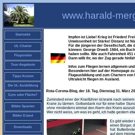
www.harald-merg
Startseite
Impfen ist Liebe! Krieg ist Frieden! Frei
Unwissenheit ist Stärke! Distanz ist N
Für die jüngeren der Gesellschaft, die
UL-Charter
können: George Orwell: 1984, ein Buch
haben sollte. Wie auch Fahrenheit 451
Flugrouten
Dann wißt ihr, wo der Zug gerade hinfäh
Tour-Angebote
Infos zum Fliegen lernen allgemein und 
Besonderen hier auf der Homepage zu f
Flugausbildung und zum Chartern von 
Tipps Kosten
Ultraleicht fliegen im Ausland.
Die UL-Ausbildung
Rota-Corona-Blog, der 18. Tag, Dienstag 31. März 
Gyro oder Fläche?
Zumindest einer der Kranführer ist krank nach seine
Krane zu lärmen. Gottseidank nur für eine halbe Stun
Bilder Spanien
ohne mindestens einmal den Alarm des Krans auszu
Wer nicht weiss, um was es geht, ich hatte gestern e
Bilder D.land
Es gibt wieder
einen Bürger, d
Downloads
hat. Butterbrot
auf dem Heimwe