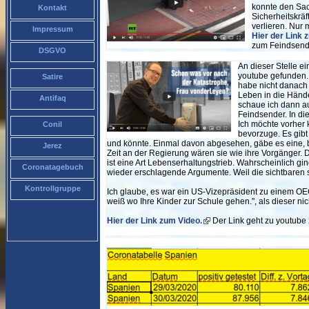
konnte den Sac
Kontakt
Sicherheitskräf
verlieren. Nur
Impressum
Hier der Link 
zum Feindsende
DSGVO
An dieser Stelle e
youtube gefunden. 
Satire
habe nicht danach 
Leben in die Hände
Antifaq
schaue ich dann au
Feindsender. In di
Ich möchte vorher k
Conil
bevorzuge. Es gibt 
und könnte. Einmal davon abgesehen, gäbe es eine, bi
Jerez
Zeit an der Regierung wären sie wie ihre Vorgänger. Di
ist eine Art Lebenserhaltungstrieb. Wahrscheinlich gin
Coronatagebuch
wieder erschlagende Argumente. Weil die sichtbaren s
Kontrollgruppe
Ich glaube, es war ein US-Vizepräsident zu einem OEC
weiß wo Ihre Kinder zur Schule gehen.", als dieser ni
Hier der Link zum Video.
Der Link geht zu youtube